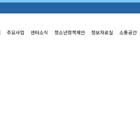
개
주요사업
센터소식
청소년정책제안
정보자료실
소통공간