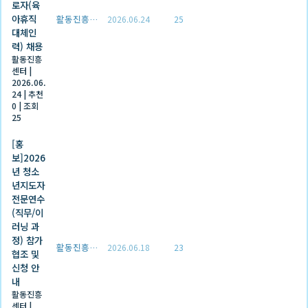
로자(육
아휴직
활동진흥센터
2026.06.24
25
대체인
력) 채용
활동진흥
센터
|
2026.06.
24
|
추천
0
|
조회
25
[홍
보]2026
년 청소
년지도자
전문연수
(직무/이
러닝 과
정) 참가
활동진흥센터
2026.06.18
23
협조 및
신청 안
내
활동진흥
센터
|