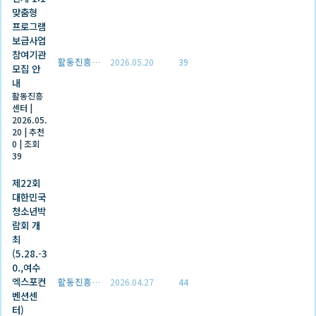
맞춤형
프로그램
보급사업
참여기관
활동진흥센터
2026.05.20
39
모집 안
내
활동진흥
센터
|
2026.05.
20
|
추천
0
|
조회
39
제22회
대한민국
청소년박
람회 개
최
(5.28.-3
0.,여수
엑스포컨
활동진흥센터
2026.04.27
44
벤션센
터)