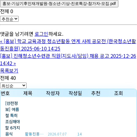
홍보-기상기후인재개발원-청소년-기상-진로특강-참가자-모집.pdf
전체
0
댓글을 남기려면
로그인
하세요.
«
[홍보] 학교 교육과정 청소년활동 연계 사례 공모전 (한국청소년활
동진흥원) 2025-06-10 14:25
[홍보] 진해청소년수련관 직원(지도사/담임) 채용 공고 2025-12-26
14:42
»
목록보기
전체 40
번호
제목
작성자
작성일
추천
조회
[안전정
보] 여름
철 특히
조심해야
할 6가지
음식
활동진흥센터
2026.07.07
14