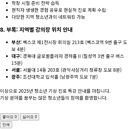
학창 시절 준비 전략 습득
현직자 생생한 경험 공유로 현실적 진로 계획 수립
다양한 지역 청소년과의 네트워킹 가능
8. 부록: 지역별 강의장 위치 안내
부산:
벡스코 제1전시장 회의실 213호 (벡스코역 9번 출구 도
보 4분)
대구:
경북대 글로벌플라자 경하홀 II (칠성역 3번 출구 버스
15분)
서울:
서울대 14동 203호 (관악사삼거리 정류장 도보 8분)
광주:
조선대학교 입석홀 (남광주역 도보 7분)
이상으로 2025년 청소년 기상 진로 특강 안내를 마칩니다.
기상 분야를 꿈꾸는 많은 청소년들의 참여를 환영합니다.
좋아요
0
싫어요
0
인쇄