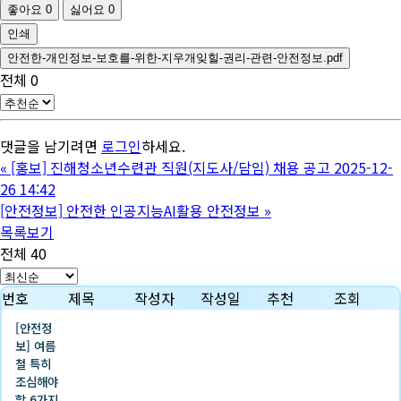
좋아요
0
싫어요
0
인쇄
안전한-개인정보-보호를-위한-지우개잊힐-권리-관련-안전정보.pdf
전체
0
댓글을 남기려면
로그인
하세요.
«
[홍보] 진해청소년수련관 직원(지도사/담임) 채용 공고 2025-12-
26 14:42
[안전정보] 안전한 인공지능AI활용 안전정보
»
목록보기
전체 40
번호
제목
작성자
작성일
추천
조회
[안전정
보] 여름
철 특히
조심해야
할 6가지