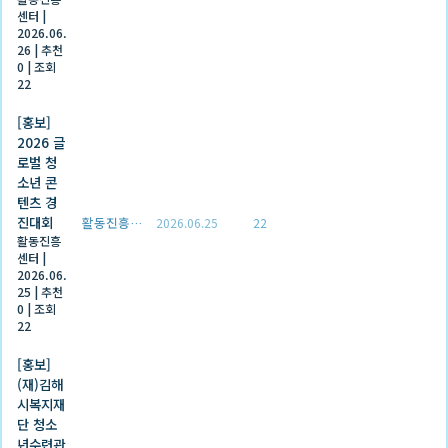
센터
|
2026.06.
26
|
추천
0
|
조회
22
[홍보]
2026 글
로벌 청
소년 콘
텐츠 경
진대회
활동진흥센터
2026.06.25
22
활동진흥
센터
|
2026.06.
25
|
추천
0
|
조회
22
[홍보]
(재)김해
시복지재
단 청소
년수련관