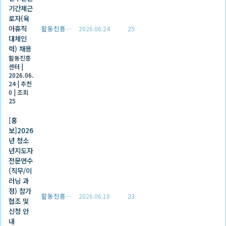
기간제근
로자(육
아휴직
활동진흥센터
2026.06.24
25
대체인
력) 채용
활동진흥
센터
|
2026.06.
24
|
추천
0
|
조회
25
[홍
보]2026
년 청소
년지도자
전문연수
(직무/이
러닝 과
정) 참가
활동진흥센터
2026.06.18
23
협조 및
신청 안
내