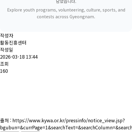
담았습니다.
Explore youth programs, volunteering, culture, sports, and
contests across Gyeongnam.
작성자
활동진흥센터
작성일
2026-03-18 13:44
조회
160
출처 : https://www.kywa.or.kr/pressinfo/notice_view.jsp?
bgubun=&currPage=1&searchText=&searchColumn=&sear