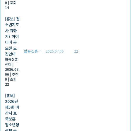
0
|
조회
14
[홍보] 청
소년지도
사 뭐하
지? 아이
디어 공
모전 모
활동진흥센터
2026.07.06
22
집안내
활동진흥
센터
|
2026.07.
06
|
추천
0
|
조회
22
[홍보]
2026년
제5회 아
산시 호
국보훈
청소년영
상제 공