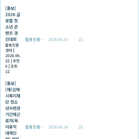
[홍보]
2026 글
로벌 청
소년 콘
텐츠 경
진대회
활동진흥센터
2026.06.25
22
활동진흥
센터
|
2026.06.
25
|
추천
0
|
조회
22
[홍보]
(재)김해
시복지재
단 청소
년수련관
기간제근
로자(육
아휴직
활동진흥센터
2026.06.24
25
대체인