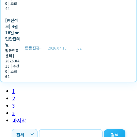
0
|
조회
44
[안전정
보] 4월
16일 국
민안전의
날
활동진흥센터
2026.04.13
62
활동진흥
센터
|
2026.04.
13
|
추천
0
|
조회
62
1
2
3
»
마지막
검색