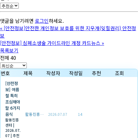
댓글을 남기려면
로그인
하세요.
«
[안전정보]안전한 개인정보 보호를 위한 지우개(잊힐권리) 안전정
보
[안전정보] 심폐소생술 가이드라인 개정 카드뉴스
»
목록보기
전체 40
번호
제목
작성자
작성일
추천
조회
[안전정
보] 여름
철 특히
조심해야
할 6가지
음식
활동진흥센터
2026.07.07
14
활동진흥
센터
|
2026.07.
07
|
추천