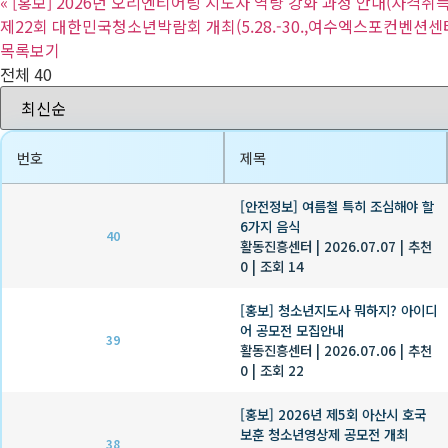
«
[홍보] 2026년 오리엔티어링 지도자 역량 강화 과정 안내(자격취
제22회 대한민국청소년박람회 개최(5.28.-30.,여수엑스포컨벤션센
목록보기
전체 40
번호
제목
[안전정보] 여름철 특히 조심해야 할
6가지 음식
40
활동진흥센터
|
2026.07.07
|
추천
0
|
조회 14
[홍보] 청소년지도사 뭐하지? 아이디
어 공모전 모집안내
39
활동진흥센터
|
2026.07.06
|
추천
0
|
조회 22
[홍보] 2026년 제5회 아산시 호국
보훈 청소년영상제 공모전 개최
38