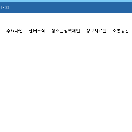
개
주요사업
센터소식
청소년정책제안
정보자료실
소통공간