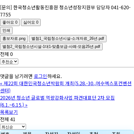
[문의] 한국청소년활동진흥원 청소년성장지원부 담당자 041-620-
7755
좋아요
0
싫어요
0
인쇄
홍보자료.png
별첨1_국립청소년시설-소개자료_26년.pdf
별첨2_국립청소년시설-1대1-맞춤보급-사례-모음25년.pdf
전체
0
댓글을 남기려면
로그인
하세요.
«
제22회 대한민국청소년박람회 개최(5.28.-30.,여수엑스포컨벤션
센터)
2026년 청소년 글로벌 역량강화사업 파견대표단 2차 모집
(6.1.~6.15.)
»
목록보기
전체 41