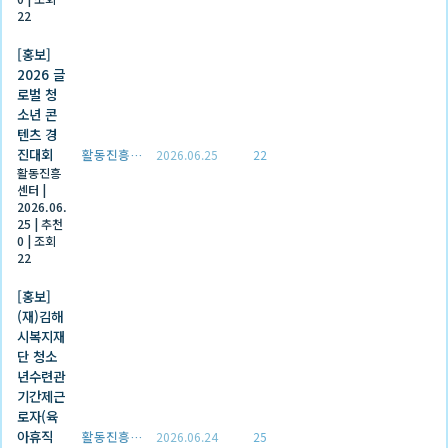
22
[홍보]
2026 글
로벌 청
소년 콘
텐츠 경
진대회
활동진흥센터
2026.06.25
22
활동진흥
센터
|
2026.06.
25
|
추천
0
|
조회
22
[홍보]
(재)김해
시복지재
단 청소
년수련관
기간제근
로자(육
아휴직
활동진흥센터
2026.06.24
25