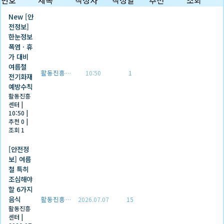
번호
제목
작성자
작성일
추천
조회
New
[안
전정보]
한눈정보
폭염ㆍ휴
가 대비
여름철
활동진흥센터
10:50
1
전기화재
예방수칙
활동진흥
센터
|
10:50
|
추천 0
|
조회 1
[안전정
보] 여름
철 특히
조심해야
할 6가지
음식
활동진흥센터
2026.07.07
15
활동진흥
센터
|