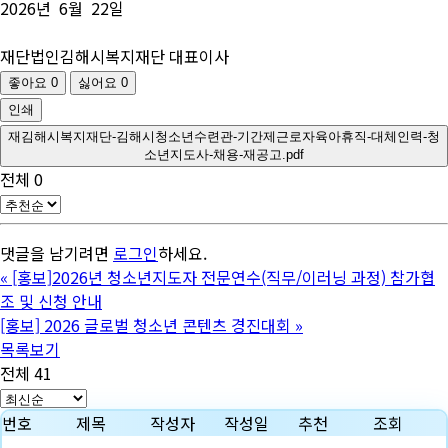
2026년 6월 22일
재단법인김해시복지재단 대표이사
좋아요
0
싫어요
0
인쇄
재김해시복지재단-김해시청소년수련관-기간제근로자육아휴직-대체인력-청
소년지도사-채용-재공고.pdf
전체
0
댓글을 남기려면
로그인
하세요.
«
[홍보]2026년 청소년지도자 전문연수(직무/이러닝 과정) 참가협
조 및 신청 안내
[홍보] 2026 글로벌 청소년 콘텐츠 경진대회
»
목록보기
전체 41
번호
제목
작성자
작성일
추천
조회