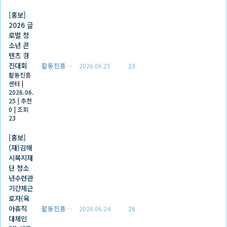
[홍보]
2026 글
로벌 청
소년 콘
텐츠 경
진대회
활동진흥센터
2026.06.25
23
활동진흥
센터
|
2026.06.
25
|
추천
0
|
조회
23
[홍보]
(재)김해
시복지재
단 청소
년수련관
기간제근
로자(육
아휴직
활동진흥센터
2026.06.24
26
대체인