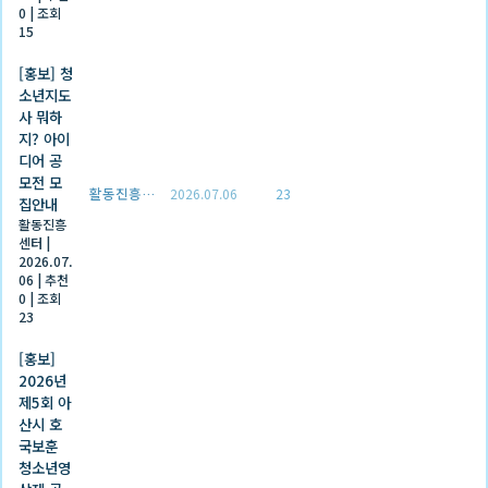
0
|
조회
15
[홍보] 청
소년지도
사 뭐하
지? 아이
디어 공
모전 모
활동진흥센터
2026.07.06
23
집안내
활동진흥
센터
|
2026.07.
06
|
추천
0
|
조회
23
[홍보]
2026년
제5회 아
산시 호
국보훈
청소년영