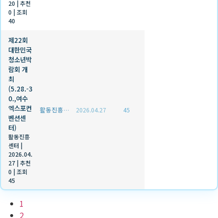
20
|
추천
0
|
조회
40
제22회
대한민국
청소년박
람회 개
최
(5.28.-3
0.,여수
엑스포컨
활동진흥센터
2026.04.27
45
벤션센
터)
활동진흥
센터
|
2026.04.
27
|
추천
0
|
조회
45
1
2