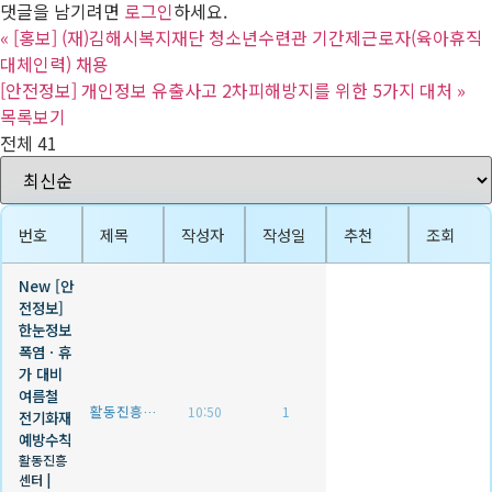
댓글을 남기려면
로그인
하세요.
«
[홍보] (재)김해시복지재단 청소년수련관 기간제근로자(육아휴직
대체인력) 채용
[안전정보] 개인정보 유출사고 2차피해방지를 위한 5가지 대처
»
목록보기
전체 41
번호
제목
작성자
작성일
추천
조회
New
[안
전정보]
한눈정보
폭염ㆍ휴
가 대비
여름철
활동진흥센터
10:50
1
전기화재
예방수칙
활동진흥
센터
|