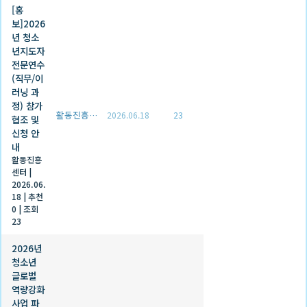
[홍
보]2026
년 청소
년지도자
전문연수
(직무/이
러닝 과
정) 참가
활동진흥센터
2026.06.18
23
협조 및
신청 안
내
활동진흥
센터
|
2026.06.
18
|
추천
0
|
조회
23
2026년
청소년
글로벌
역량강화
사업 파