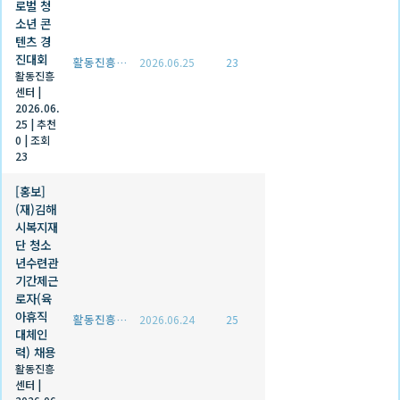
로벌 청
소년 콘
텐츠 경
진대회
활동진흥센터
2026.06.25
23
활동진흥
센터
|
2026.06.
25
|
추천
0
|
조회
23
[홍보]
(재)김해
시복지재
단 청소
년수련관
기간제근
로자(육
아휴직
활동진흥센터
2026.06.24
25
대체인
력) 채용
활동진흥
센터
|