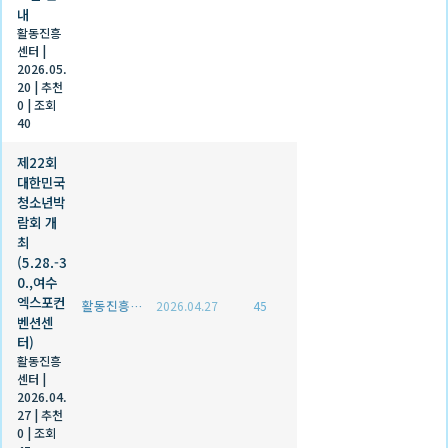
내
활동진흥
센터
|
2026.05.
20
|
추천
0
|
조회
40
제22회
대한민국
청소년박
람회 개
최
(5.28.-3
0.,여수
엑스포컨
활동진흥센터
2026.04.27
45
벤션센
터)
활동진흥
센터
|
2026.04.
27
|
추천
0
|
조회