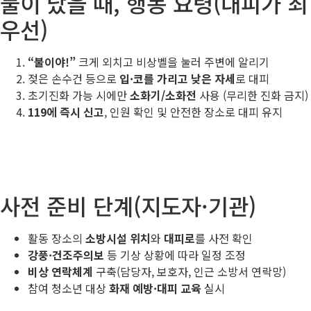
불이 났을 때, 행동 요령(대피가 최
우선)
“불이야!”
크게 외치고 비상벨을 눌러 주변에 알리기
젖은 손수건 등으로
입·코를 가리고 낮은 자세
로 대피
초기진화 가능 시에만
소화기/소화전
사용 (무리한 진화 금지)
119에 즉시 신고
, 인원 확인 및 안전한 장소로 대피 유지
사전 준비 단계(지도자·기관)
활동 장소의
소방시설 위치
와
대피로
를 사전 확인
강풍·건조주의보
등 기상 상황에 따라 일정 조정
비상 연락체계
구축(담당자, 보호자, 인근 소방서 연락망)
참여 청소년 대상
화재 예방·대피 교육
실시