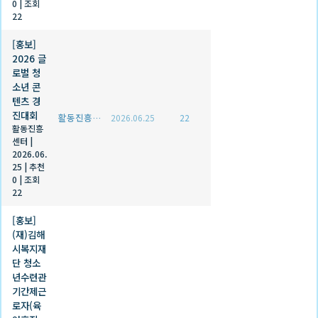
0
|
조회
22
[홍보]
2026 글
로벌 청
소년 콘
텐츠 경
진대회
활동진흥센터
2026.06.25
22
활동진흥
센터
|
2026.06.
25
|
추천
0
|
조회
22
[홍보]
(재)김해
시복지재
단 청소
년수련관
기간제근
로자(육