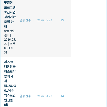
맞춤형
프로그램
보급사업
참여기관
활동진흥센터
2026.05.20
39
모집 안
내
활동진흥
센터
|
2026.05.
20
|
추천
0
|
조회
39
제22회
대한민국
청소년박
람회 개
최
(5.28.-3
0.,여수
엑스포컨
활동진흥센터
2026.04.27
44
벤션센
터)