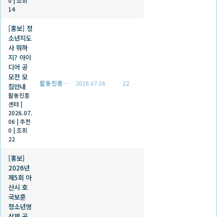
0
|
조회
14
[홍보] 청
소년지도
사 뭐하
지? 아이
디어 공
모전 모
활동진흥센터
2026.07.06
22
집안내
활동진흥
센터
|
2026.07.
06
|
추천
0
|
조회
22
[홍보]
2026년
제5회 아
산시 호
국보훈
청소년영
상제 공