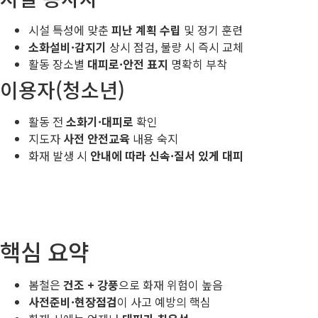
시설 특성에 맞춘
피난 계획 수립
및 정기 훈련
소화설비·감지기
상시 점검, 불량 시 즉시 교체
활동 장소별
대피로·안전 표지
명확히 부착
이용자(청소년)
활동 전
소화기·대피로
확인
지도자
사전 안전교육
내용 숙지
화재 발생 시
안내에 따라 신속·질서 있게 대피
핵심 요약
봄철은
건조 + 강풍
으로 화재 위험이 높음
사전준비·현장점검
이 사고 예방의 핵심