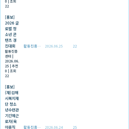
0
|
조회
22
[홍보]
2026 글
로벌 청
소년 콘
텐츠 경
진대회
활동진흥센터
2026.06.25
22
활동진흥
센터
|
2026.06.
25
|
추천
0
|
조회
22
[홍보]
(재)김해
시복지재
단 청소
년수련관
기간제근
로자(육
아휴직
활동진흥센터
2026.06.24
25