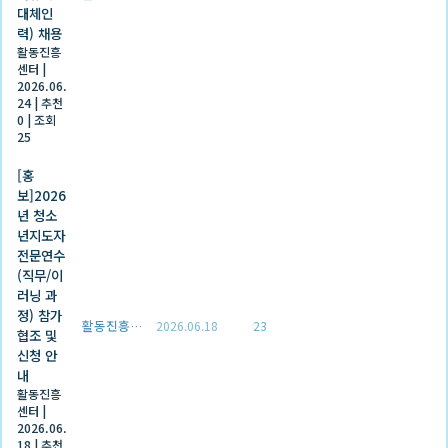
대체인
력) 채용
활동진흥
센터
|
2026.06.
24
|
추천
0
|
조회
25
[홍
보]2026
년 청소
년지도자
전문연수
(직무/이
러닝 과
정) 참가
활동진흥센터
2026.06.18
23
협조 및
신청 안
내
활동진흥
센터
|
2026.06.
18
|
추천