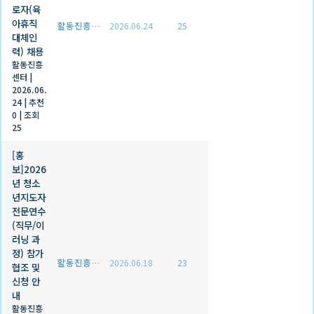
로자(육
아휴직
활동진흥센터
2026.06.24
25
대체인
력) 채용
활동진흥
센터
|
2026.06.
24
|
추천
0
|
조회
25
[홍
보]2026
년 청소
년지도자
전문연수
(직무/이
러닝 과
정) 참가
활동진흥센터
2026.06.18
23
협조 및
신청 안
내
활동진흥