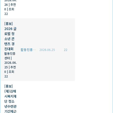
26
|
추천
0
|
조회
22
[홍보]
2026 글
로벌 청
소년 콘
텐츠 경
진대회
활동진흥센터
2026.06.25
22
활동진흥
센터
|
2026.06.
25
|
추천
0
|
조회
22
[홍보]
(재)김해
시복지재
단 청소
년수련관
기간제근