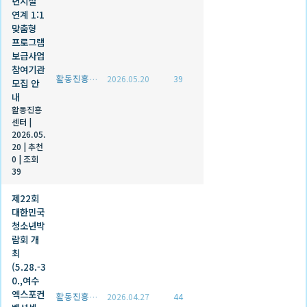
년시설
연계 1:1
맞춤형
프로그램
보급사업
참여기관
활동진흥센터
2026.05.20
39
모집 안
내
활동진흥
센터
|
2026.05.
20
|
추천
0
|
조회
39
제22회
대한민국
청소년박
람회 개
최
(5.28.-3
0.,여수
엑스포컨
활동진흥센터
2026.04.27
44