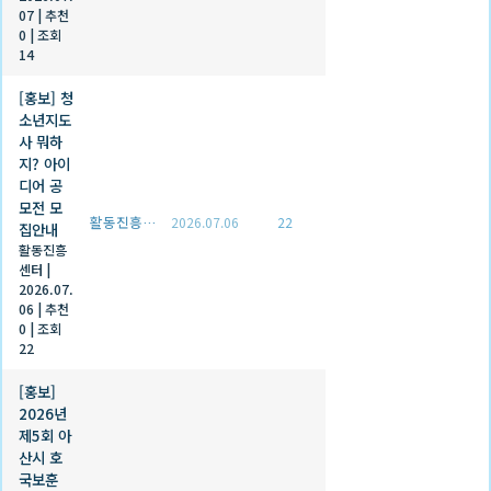
07
|
추천
0
|
조회
14
[홍보] 청
소년지도
사 뭐하
지? 아이
디어 공
모전 모
활동진흥센터
2026.07.06
22
집안내
활동진흥
센터
|
2026.07.
06
|
추천
0
|
조회
22
[홍보]
2026년
제5회 아
산시 호
국보훈