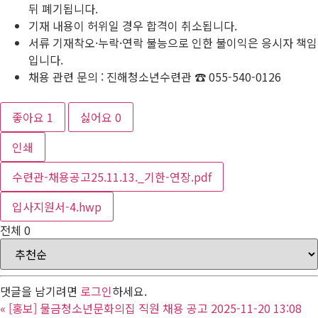
뒤 폐기됩니다.
기재 내용이 허위일 경우 합격이 취소됩니다.
서류 기재착오·누락·연락 불능으로 인한 불이익은 응시자 책임
입니다.
채용 관련 문의 : 진해청소년수련관 ☎ 055-540-0126
좋아요
1
싫어요
0
인쇄
수련관-채용공고25.11.13._기한-연장.pdf
입사지원서-4.hwp
전체
0
댓글을 남기려면
로그인
하세요.
«
[홍보] 물금청소년문화의집 직원 채용 공고 2025-11-20 13:08