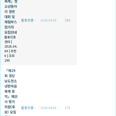
축제」청
소년동아
리 경연
대회 및
활동진흥센터
2026.04.09
290
체험부스
참가자
모집안내
활동진흥
센터
|
2026.04.
09
|
추천
0
|
조회
290
「제29
회 경상
남도청소
년한마음
축제 용
역」제안
서 평가
위원(후
활동진흥센터
2026.04.06
175
보) 모집