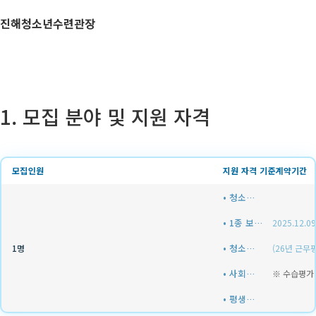
진해청소년수련관장
1. 모집 분야 및 지원 자격
모집인원
지원 자격 기준
계약기간
• 청소년지도사 3급 이상 자격 소지자(우대)
• 1종 보통 이상 운전면허 & 실제 운전 가능자(필수)
2025.12.09
• 청소년 관련 경력자(우대)
1명
(26년 근무
• 사회복지사 자격 소지자(우대)
※ 수습평가
• 평생교육사 자격 소지자(우대)