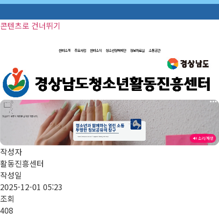
콘텐츠로 건너뛰기
센터소개
주요사업
센터소식
청소년정책제안
정보자료실
소통공간
🔊 소리/재생
작성자
활동진흥센터
작성일
2025-12-01 05:23
조회
408