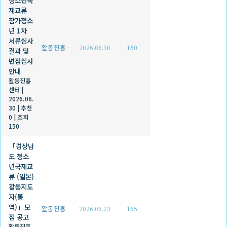
청소년국
제교류
참가청소
년 1차
서류심사
활동진흥센터
2026.06.30
150
결과 및
면접심사
안내
활동진흥
센터
|
2026.06.
30
|
추천
0
|
조회
150
「경상남
도 청소
년국제교
류 (일본)
활동지도
자(통
역)」모
활동진흥센터
2026.06.23
165
집 공고
활동진흥