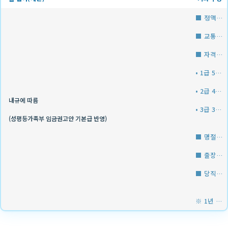
■ 정액급식비 : 140,000원/월
■ 교통보조비 : 20,000원/월
■ 자격수당 (청소년지도사 소지자)
• 1급 50,000원
• 2급 40,000원
내규에 따름
• 3급 30,000원
(성평등가족부 임금권고안 기본급 반영)
■ 명절수당 : 기본급 120%
■ 출장비·교육비 지급
■ 당직근무 시 정액수당 지급
※ 1년 이상 근무자에 한해 퇴직금 지급