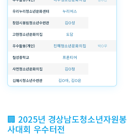
누리어스
우리누리청소년문화센터
김O성
창원시봉림청소년수련관
도담
고현청소년문화의집
진해청소년문화의집
우수활동(개인)
박O우
프론티어
철성중학교
김O정
사천청소년문화의집
김O아, 김O은
김해시청소년수련관
🏢 2025년 경상남도청소년자원봉
사대회 우수터전