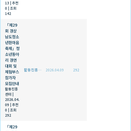
13
|
추천
0
|
조회
142
「제29
회 경상
남도청소
년한마음
축제」청
소년동아
리 경연
대회 및
활동진흥센터
2026.04.09
292
체험부스
참가자
모집안내
활동진흥
센터
|
2026.04.
09
|
추천
0
|
조회
292
「제29