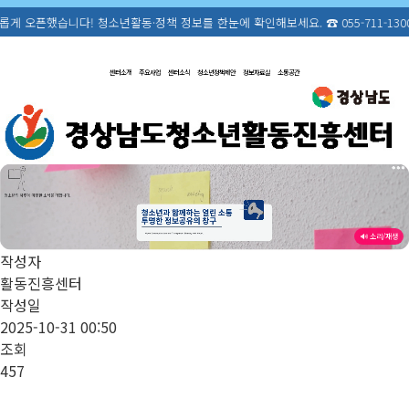
년활동·정책 정보를 한눈에 확인해보세요. ☎ 055-711-1300
콘
텐
센터소개
주요사업
센터소식
청소년정책제안
정보자료실
소통공간
츠
로
건
너
뛰
기
🔊 소리/재생
작성자
활동진흥센터
작성일
2025-10-31 00:50
조회
457