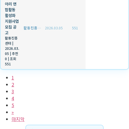
아리 연
합활동
활성화
지원사업
모집 공
활동진흥센터
2026.03.05
551
고
활동진흥
센터
|
2026.03.
05
|
추천
0
|
조회
551
1
2
3
4
5
»
마지막