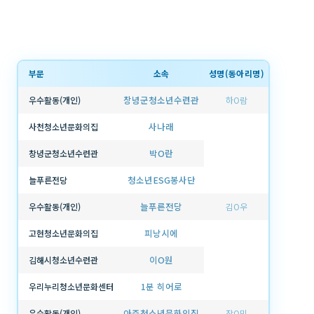
부문
소속
성명(동아리명)
창녕군청소년수련관
우수활동(개인)
하O람
사나래
사천청소년문화의집
박O란
창녕군청소년수련관
청소년ESG봉사단
늘푸른전당
늘푸른전당
우수활동(개인)
김O우
피낭시에
고현청소년문화의집
이O원
김해시청소년수련관
1분 히어로
우리누리청소년문화센터
아주청소년문화의집
우수활동(개인)
장O민