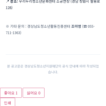
📍
장소:
우리누리청소년문화센터 소공연장 (경남 창원시 팔용로
128)
※ 기타 문의 : 경상남도청소년활동진흥센터
조아영
(☎ 055-
711-1363)
본 공고문은 경상남도청소년지원재단의 공식 안내에 따라 작성되었
습니다.
좋아요
1
싫어요
0
인쇄