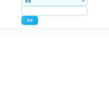
검색
경남 창원시 의창구 사림로45번길 59 청소년관
Tel. (055) 711-1355 / Fax. (055) 711-1356
Email.
gsndyouth@naver.com
2025 경상남도미래세대재단. All rights Reserved.
홈페이지 관리자: 김사랑 055-711-1364
본 사이트의 일부 이미지 및 영상 콘텐츠는 인공지능(AI) 기술을 활용하여 제작되었습
니다.