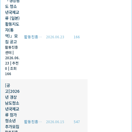
「경상남
도 청소
년국제교
류 (일본)
활동지도
자(통
역)」모
활동진흥센터
2026.06.23
166
집 공고
활동진흥
센터
|
2026.06.
23
|
추천
0
|
조회
166
[공
고]2026
년 경상
남도청소
년국제교
류 참가
청소년
활동진흥센터
2026.06.15
547
추가모집
활동진흥