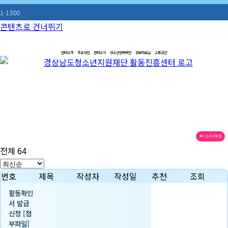
콘텐츠로 건너뛰기
센터소개
주요사업
센터소식
청소년정책제안
정보자료실
소통공간
🔊 소리/재생
전체 64
번호
제목
작성자
작성일
추천
조회
활동확인
서 발급
신청 [첨
부파일]