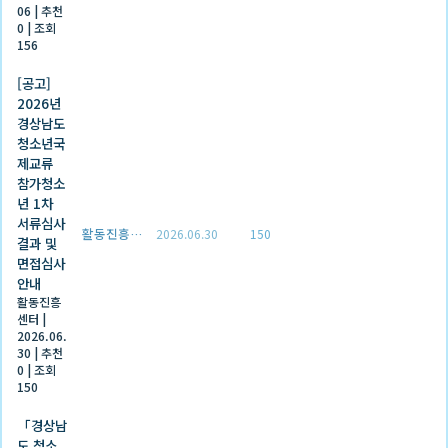
06
|
추천
0
|
조회
156
[공고]
2026년
경상남도
청소년국
제교류
참가청소
년 1차
서류심사
활동진흥센터
2026.06.30
150
결과 및
면접심사
안내
활동진흥
센터
|
2026.06.
30
|
추천
0
|
조회
150
「경상남
도 청소