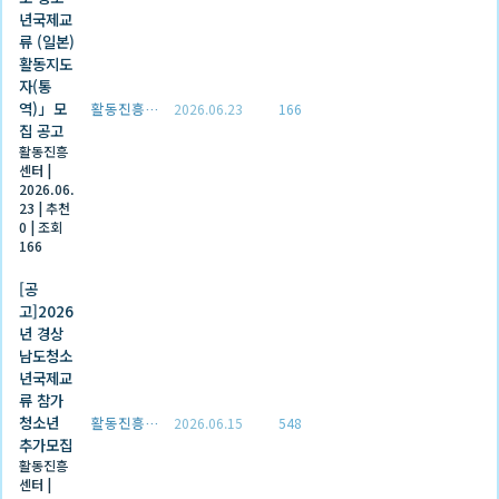
년국제교
류 (일본)
활동지도
자(통
역)」모
활동진흥센터
2026.06.23
166
집 공고
활동진흥
센터
|
2026.06.
23
|
추천
0
|
조회
166
[공
고]2026
년 경상
남도청소
년국제교
류 참가
청소년
활동진흥센터
2026.06.15
548
추가모집
활동진흥
센터
|