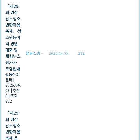
「제29
회 경상
남도청소
년한마음
축제」청
소년동아
리 경연
대회 및
활동진흥센터
2026.04.09
292
체험부스
참가자
모집안내
활동진흥
센터
|
2026.04.
09
|
추천
0
|
조회
292
「제29
회 경상
남도청소
년한마음
축제 용