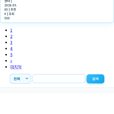
센터
|
2026.03.
05
|
추천
0
|
조회
550
1
2
3
4
5
»
마지막
검색
경남 창원시 의창구 사림로45번길 59 청소년관
Tel. (055) 711-1355 / Fax. (055) 711-1356