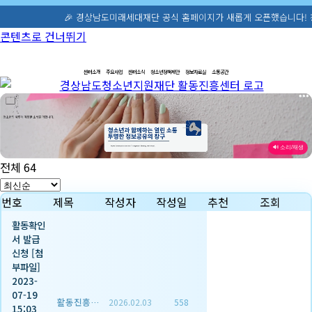
🎉 경상남도미래세대재단 공식 홈페이지가 새롭게 오픈했습니다! 청소년활동·정책 정
콘텐츠로 건너뛰기
센터소개
주요사업
센터소식
청소년정책제안
정보자료실
소통공간
🔊 소리/재생
전체 64
번호
제목
작성자
작성일
추천
조회
활동확인
서 발급
신청 [첨
부파일]
2023-
07-19
활동진흥센터
2026.02.03
558
15:03