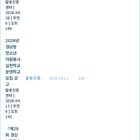
활동진흥
센터
|
2026.04.
28
|
추천
0
|
조회
190
2026년
경남형
청소년
자원봉사
실천학교
운영학교
모집 공
활동진흥센터
2026.04.13
142
고
활동진흥
센터
|
2026.04.
13
|
추천
0
|
조회
142
「제29
회 경상