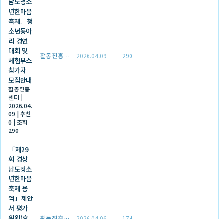
남도청소
년한마음
축제」청
소년동아
리 경연
대회 및
활동진흥센터
2026.04.09
290
체험부스
참가자
모집안내
활동진흥
센터
|
2026.04.
09
|
추천
0
|
조회
290
「제29
회 경상
남도청소
년한마음
축제 용
역」제안
서 평가
위원(후
활동진흥센터
2026.04.06
174