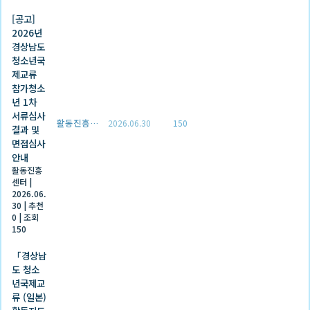
[공고]
2026년
경상남도
청소년국
제교류
참가청소
년 1차
서류심사
활동진흥센터
2026.06.30
150
결과 및
면접심사
안내
활동진흥
센터
|
2026.06.
30
|
추천
0
|
조회
150
「경상남
도 청소
년국제교
류 (일본)