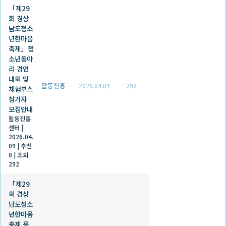
「제29
회 경상
남도청소
년한마음
축제」청
소년동아
리 경연
대회 및
활동진흥센터
2026.04.09
292
체험부스
참가자
모집안내
활동진흥
센터
|
2026.04.
09
|
추천
0
|
조회
292
「제29
회 경상
남도청소
년한마음
축제 용