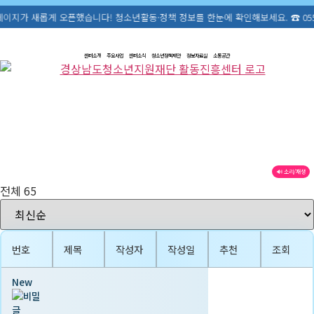
오픈했습니다! 청소년활동·정책 정보를 한눈에 확인해보세요. ☎ 055-711-1300
콘
텐
센터소개
주요사업
센터소식
청소년정책제안
정보자료실
소통공간
츠
로
건
너
뛰
기
🔊 소리/재생
전체 65
번호
제목
작성자
작성일
추천
조회
New