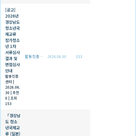
[공고]
2026년
경상남도
청소년국
제교류
참가청소
년 1차
서류심사
활동진흥센터
2026.06.30
153
결과 및
면접심사
안내
활동진흥
센터
|
2026.06.
30
|
추천
0
|
조회
153
「경상남
도 청소
년국제교
류 (일본)