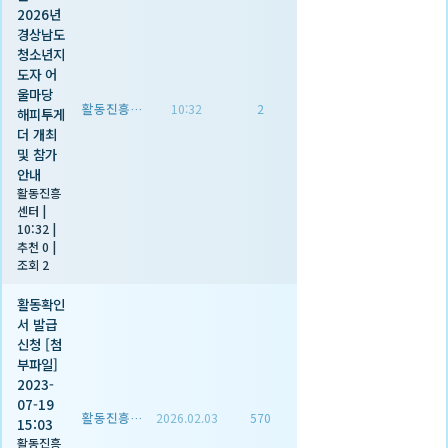
2026년
경상남도
청소년지
도자 어
울마당
활동진흥센터
10:32
2
해피투게
더 개최
및 참가
안내
활동진흥
센터
|
10:32
|
추천 0
|
조회 2
활동확인
서 발급
신청 [첨
부파일]
2023-
07-19
활동진흥센터
2026.02.03
570
15:03
활동진흥