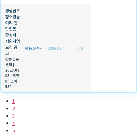
경상남도
청소년동
아리 연
합활동
활성화
지원사업
모집 공
활동진흥센터
2026.03.05
550
고
활동진흥
센터
|
2026.03.
05
|
추천
0
|
조회
550
1
2
3
4
5