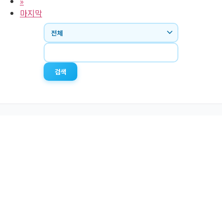
»
마지막
검색
경남 창원시 의창구 사림로45번길 59 청소년관
Tel. (055) 711-1355 / Fax. (055) 711-1356
Email.
gsndyouth@naver.com
2025 경상남도미래세대재단. All rights Reserved.
홈페이지 관리자: 김사랑 055-711-1364