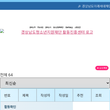
🎉 경상남도미래세대재단 공식 홈페이지
콘
텐
츠
센터소개
주요사업
센터소식
청소년정책제안
정보자료실
소통공간
로
건
너
뛰
기
🔊 소리/재생
전체 64
번호
제목
작성자
작성일
추천
조회
활동확인