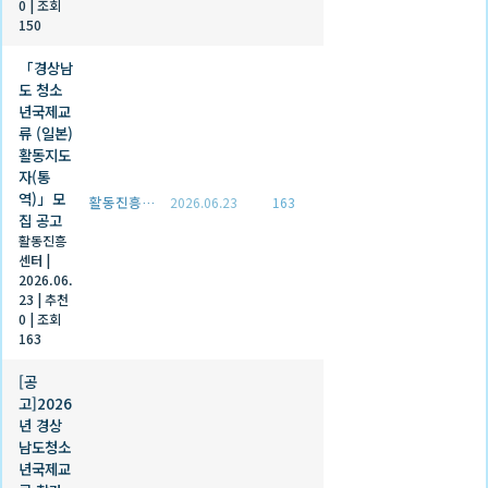
0
|
조회
150
「경상남
도 청소
년국제교
류 (일본)
활동지도
자(통
역)」모
활동진흥센터
2026.06.23
163
집 공고
활동진흥
센터
|
2026.06.
23
|
추천
0
|
조회
163
[공
고]2026
년 경상
남도청소
년국제교