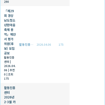
290
「제29
회 경상
남도청소
년한마음
축제 용
역」제안
서 평가
위원(후
활동진흥센터
2026.04.06
175
보) 모집
공보
활동진흥
센터
|
2026.04.
06
|
추천
0
|
조회
175
활동진흥
센터
2026년
2-3월 카