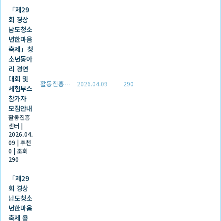
「제29
회 경상
남도청소
년한마음
축제」청
소년동아
리 경연
대회 및
활동진흥센터
2026.04.09
290
체험부스
참가자
모집안내
활동진흥
센터
|
2026.04.
09
|
추천
0
|
조회
290
「제29
회 경상
남도청소
년한마음
축제 용