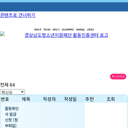
콘텐츠로 건너뛰기
센터소개
주요사업
센터소식
청소년정책제안
정보자료실
소통공간
🔊 소리/재생
전체 64
번호
제목
작성자
작성일
추천
조회
활동확인
서 발급
신청 [첨
부파일]