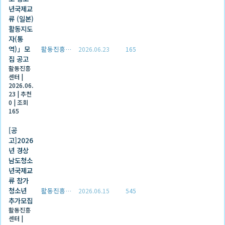
년국제교
류 (일본)
활동지도
자(통
역)」모
활동진흥센터
2026.06.23
165
집 공고
활동진흥
센터
|
2026.06.
23
|
추천
0
|
조회
165
[공
고]2026
년 경상
남도청소
년국제교
류 참가
청소년
활동진흥센터
2026.06.15
545
추가모집
활동진흥
센터
|