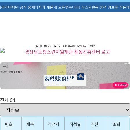
 홈페이지가 새롭게 오픈했습니다! 청소년활동·정책 정보를 한눈에 확인해보세요. ☎ 0
센터소개
주요사업
센터소식
청소년정책제안
정보자료실
소통공간
🔊 소리/재생
전체 64
번호
제목
작성자
작성일
추천
조회