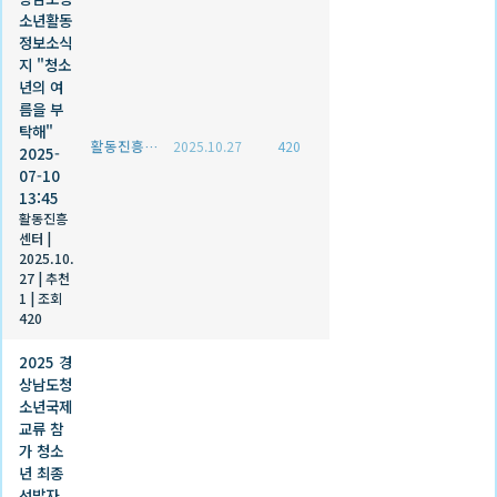
소년활동
정보소식
지 "청소
년의 여
름을 부
탁해"
활동진흥센터
2025.10.27
420
2025-
07-10
13:45
활동진흥
센터
|
2025.10.
27
|
추천
1
|
조회
420
2025 경
상남도청
소년국제
교류 참
가 청소
년 최종
선발자