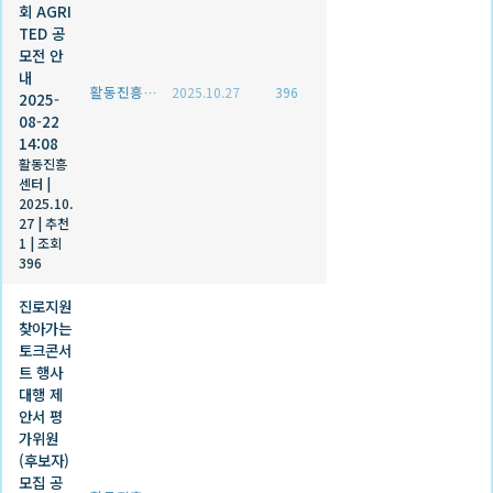
회 AGRI
TED 공
모전 안
내
활동진흥센터
2025.10.27
396
2025-
08-22
14:08
활동진흥
센터
|
2025.10.
27
|
추천
1
|
조회
396
진로지원
찾아가는
토크콘서
트 행사
대행 제
안서 평
가위원
(후보자)
모집 공