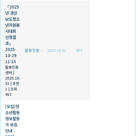
「2025
년 경상
남도청소
년자원봉
사대회
선정결
과」
2025-
활동진흥센터
2025.10.31
457
10-29
11:15
활동진흥
센터
|
2025.10.
31
|
추천
1
|
조회
457
[모집]청
소년활동
정보활동
가 모집
안내