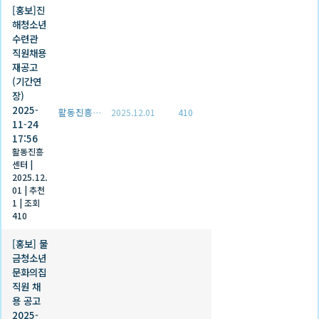
[홍보]진
해청소년
수련관
직원채용
재공고
(기간연
장)
2025-
활동진흥센터
2025.12.01
410
11-24
17:56
활동진흥
센터
|
2025.12.
01
|
추천
1
|
조회
410
[홍보] 물
금청소년
문화의집
직원 채
용 공고
2025-