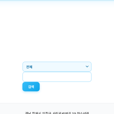
검색
경남 창원시 의창구 사림로45번길 59 청소년관