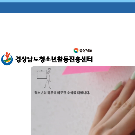
콘
텐
츠
로
건
너
뛰
기