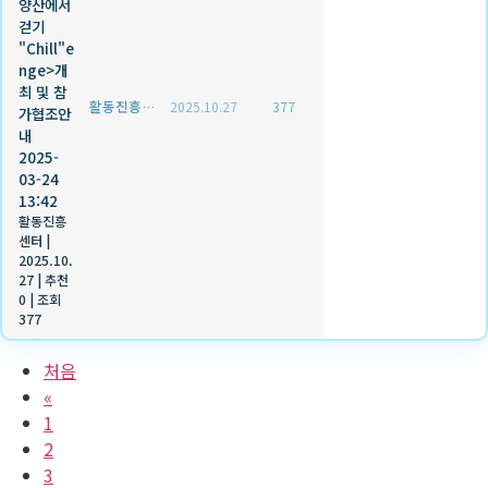
양산에서
걷기
"Chill"e
nge>개
최 및 참
활동진흥센터
2025.10.27
377
가협조안
내
2025-
03-24
13:42
활동진흥
센터
|
2025.10.
27
|
추천
0
|
조회
377
처음
«
1
2
3