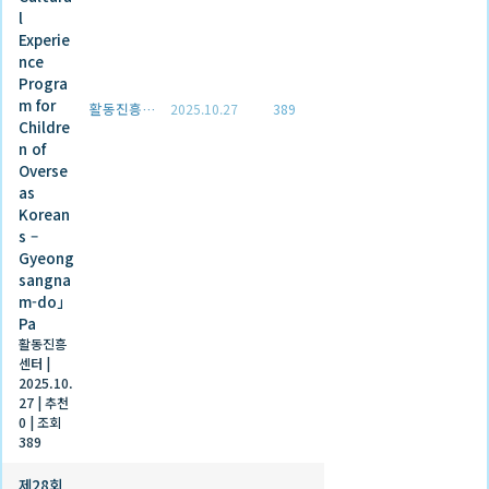
l
Experie
nce
Progra
m for
활동진흥센터
2025.10.27
389
Childre
n of
Overse
as
Korean
s –
Gyeong
sangna
m-do」
Pa
활동진흥
센터
|
2025.10.
27
|
추천
0
|
조회
389
제28회