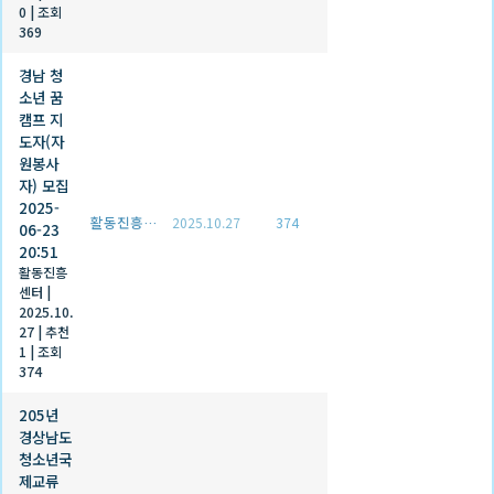
0
|
조회
369
경남 청
소년 꿈
캠프 지
도자(자
원봉사
자) 모집
2025-
활동진흥센터
2025.10.27
374
06-23
20:51
활동진흥
센터
|
2025.10.
27
|
추천
1
|
조회
374
205년
경상남도
청소년국
제교류