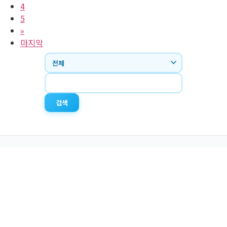
4
5
»
마지막
검색
경남 창원시 의창구 사림로45번길 59 청소년관
Tel. (055) 711-1355 / Fax. (055) 711-1356