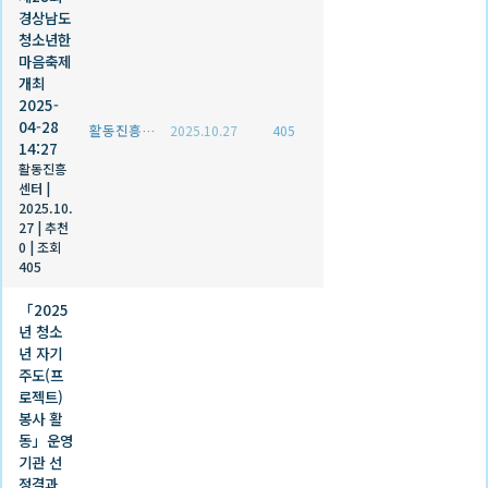
경상남도
청소년한
마음축제
개최
2025-
04-28
활동진흥센터
2025.10.27
405
14:27
활동진흥
센터
|
2025.10.
27
|
추천
0
|
조회
405
「2025
년 청소
년 자기
주도(프
로젝트)
봉사 활
동」운영
기관 선
정결과