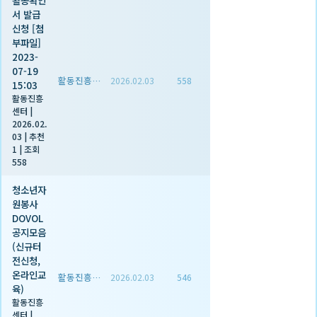
활동확인
서 발급
신청 [첨
부파일]
2023-
07-19
활동진흥센터
2026.02.03
558
15:03
활동진흥
센터
|
2026.02.
03
|
추천
1
|
조회
558
청소년자
원봉사
DOVOL
공지모음
(신규터
전신청,
온라인교
활동진흥센터
2026.02.03
546
육)
활동진흥
센터
|