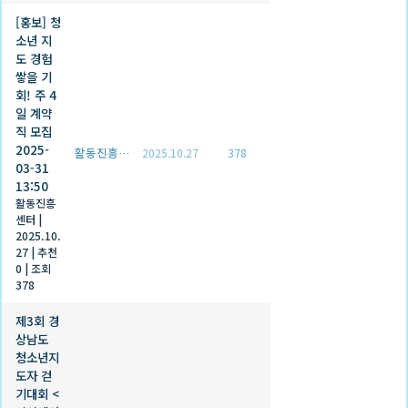
[홍보] 청
소년 지
도 경험
쌓을 기
회! 주 4
일 계약
직 모집
2025-
활동진흥센터
2025.10.27
378
03-31
13:50
활동진흥
센터
|
2025.10.
27
|
추천
0
|
조회
378
제3회 경
상남도
청소년지
도자 걷
기대회 <