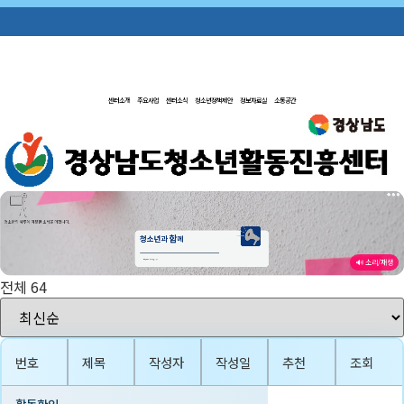
콘
텐
츠
센터소개
주요사업
센터소식
청소년정책제안
정보자료실
소통공간
로
건
너
뛰
기
🔊 소리/재생
전체 64
번호
제목
작성자
작성일
추천
조회