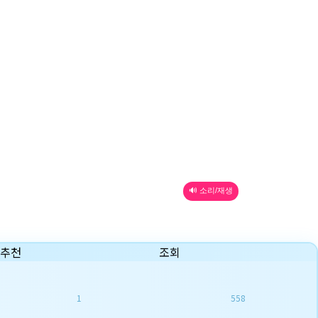
🔊 소리/재생
추천
조회
1
558