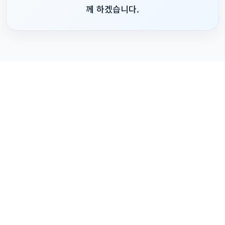
께 하겠습니다.
경남 창원시 의창구 사림로45번길 59 청소년관
Tel. (055) 711-1355 / Fax. (055) 711-1356
Email.
gsndyouth@naver.com
2025 경상남도미래세대재단. All rights Reserved.
홈페이지 관리자: 김사랑 055-711-1364
본 사이트의 일부 이미지 및 영상 콘텐츠는 인공지능(AI) 기술을 활용하여 제작되었습
니다.