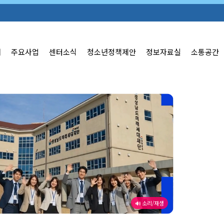
개
주요사업
센터소식
청소년정책제안
정보자료실
소통공간
🔊 소리/재생