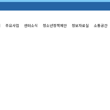
개
주요사업
센터소식
청소년정책제안
정보자료실
소통공간