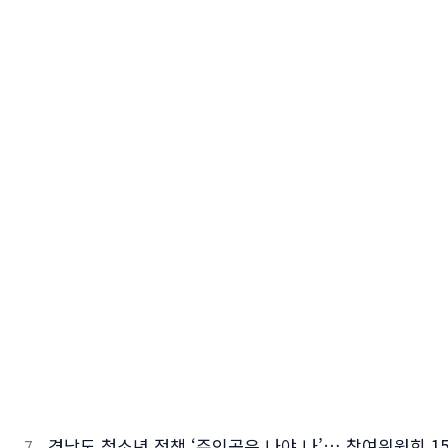
경남도 청소년 정책 ‘주인공은 나야 나’… 참여위원회 15명 
7